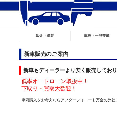
鈑金・塗装
車検・一般整備
板金・塗装のご案内
板金・塗装・修理の手順例
車検・一般自動車整備
点検整備時期と部品交換の目
福祉車両の修理
新車販売のご案内
新車もディーラーより安く販売してお
低率オートローン取扱中！
下取り・買取大歓迎！
車両購入をお考えならアフターフォローも万全の弊社