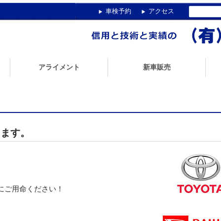
車検予約
アクセス
アライメント
新車販売
安
ります。
にご用命ください！